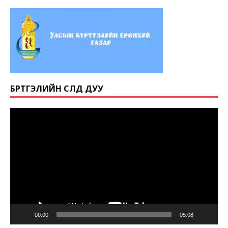
БҮРТГЭЛИЙН СҮЛД ДУУ
Video
Player
00:00
05:08