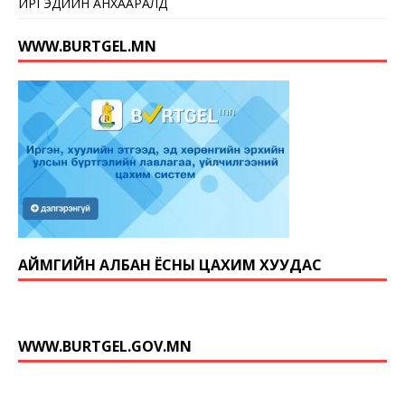
ИРГЭДИЙН АНХААРАЛД
WWW.BURTGEL.MN
АЙМГИЙН АЛБАН ЁСНЫ ЦАХИМ ХУУДАС
WWW.BURTGEL.GOV.MN