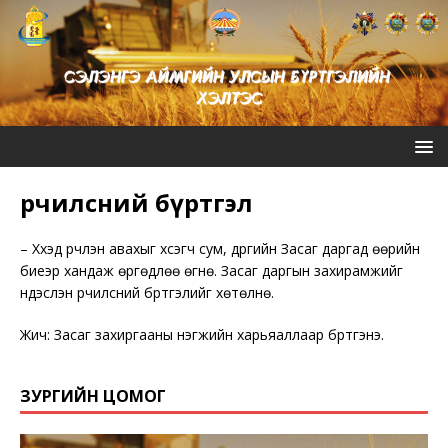
Үрчилсний бүртгэл
– Хүүхэд үрчлэн авахыг хүсэгч сум, дүүргийн Засаг даргад өөрийн
биеэр хандаж өргөдлөө өгнө. Засаг даргын захирамжийг
үндэслэн үрчилсний бүртгэлийг хөтөлнө.
Жич: Засаг захиргааны нэгжийн харьяаллаар бүртгэнэ.
ЗУРГИЙН ЦОМОГ