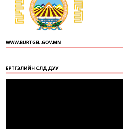
WWW.BURTGEL.GOV.MN
БҮРТГЭЛИЙН СҮЛД ДУУ
Video
Player