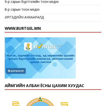
9-р сарын бүртгэлийн тоон мэдээ
8-р сарын тоон мэдээ
ИРГЭДИЙН АНХААРАЛД
WWW.BURTGEL.MN
АЙМГИЙН АЛБАН ЁСНЫ ЦАХИМ ХУУДАС