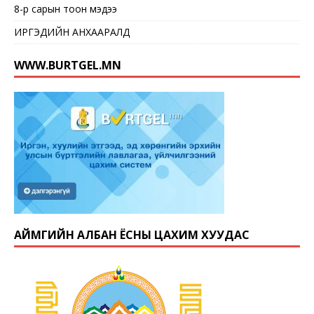
8-р сарын тоон мэдээ
ИРГЭДИЙН АНХААРАЛД
WWW.BURTGEL.MN
АЙМГИЙН АЛБАН ЁСНЫ ЦАХИМ ХУУДАС