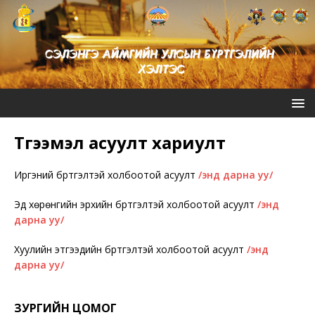
Түгээмэл асуулт хариулт
Иргэний бүртгэлтэй холбоотой асуулт
/энд дарна уу/
Эд хөрөнгийн эрхийн бүртгэлтэй холбоотой асуулт
/энд
дарна уу/
Хуулийн этгээдийн бүртгэлтэй холбоотой асуулт
/энд
дарна уу/
ЗУРГИЙН ЦОМОГ