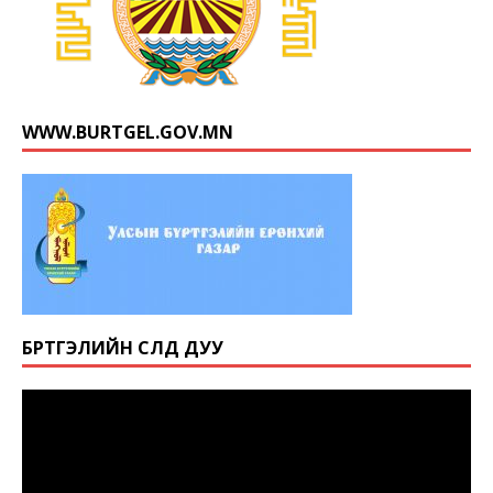
WWW.BURTGEL.GOV.MN
БҮРТГЭЛИЙН СҮЛД ДУУ
Video
Player