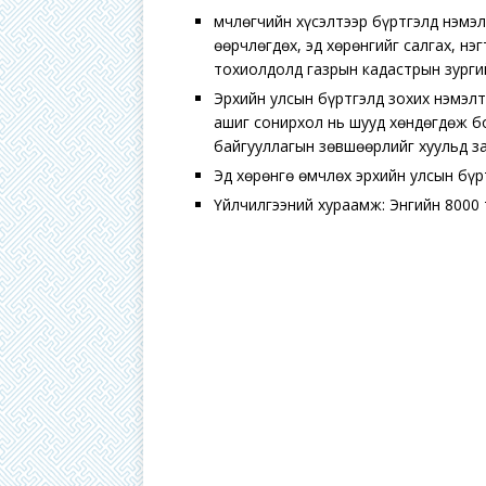
Өмчлөгчийн хүсэлтээр бүртгэлд нэмэл
өөрчлөгдөх, эд хөрөнгийг салгах, нэ
тохиолдолд газрын кадастрын зургий
Эрхийн улсын бүртгэлд зохих нэмэлт
ашиг сонирхол нь шууд хөндөгдөж бо
байгууллагын зөвшөөрлийг хуульд за
Эд хөрөнгө өмчлөх эрхийн улсын бүрт
Үйлчилгээний хураамж: Энгийн 8000 