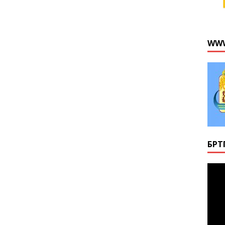
WWW
БҮР
Video
Playe