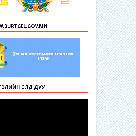
.BURTGEL.GOV.MN
ТГЭЛИЙН СҮЛД ДУУ
r