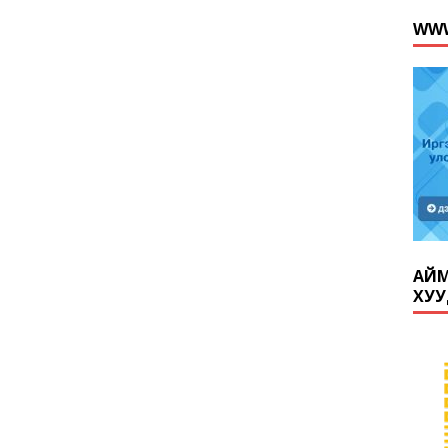
WWW
АЙМ
ХУУ