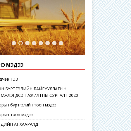
Э МЭДЭЭ
ДЧИЛГЭЭ
ЫН БҮРТГЭЛИЙН БАЙГУУЛЛАГЫН
ЭМЖЛЭГДСЭН АЖИЛТНЫ СУРГАЛТ 2020
сарын бүртгэлийн тоон мэдээ
сарын тоон мэдээ
ЭДИЙН АНХААРАЛД