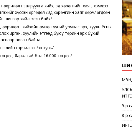
т өөрчлөлт залруулга хийх, эд хөрөнгийн хаяг, хэмжээ
гтгэхийг хүссэн өргөдөл /Эд хөрөнгийн хаяг өөрчлөгдсөн
г шинээр хийлгэсэн байх/
, өөрчлөлт хийхийн өмнө түүний улмаас эрх, хууль ёсны
лох иргэн, хуулийн этгээд буюу төрийн эрх бүхий
аснаар авсан байна.
гэлийн гэрчилгээ /эх хувь/
төгрөг, Яаралтай бол 16.000 төгрөг/
ШИН
МЭН
УЛС
ИТГ
9-р 
8-р 
ИРГ