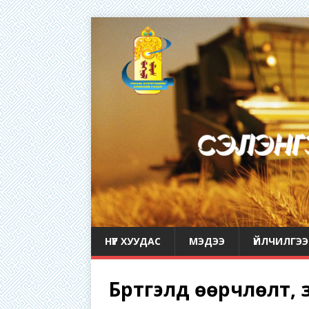
НҮҮР ХУУДАС
МЭДЭЭ
ҮЙЛЧИЛГЭЭ
Бүртгэлд өөрчлөлт,