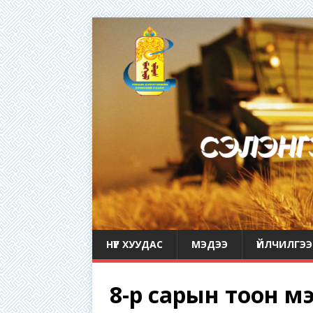
НҮҮР ХУУДАС
МЭДЭЭ
ҮЙЛЧИЛГЭЭ
8-р сарын тоон м