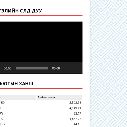
ТГЭЛИЙН СҮЛД ДУУ
r
00:00
05:08
ЛЬЮТЫН ХАНШ