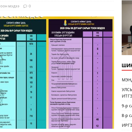
тоон мэдээ
0
ШИН
МЭН
УЛСЫ
ИТГ
9-р 
8-р 
ИРГ