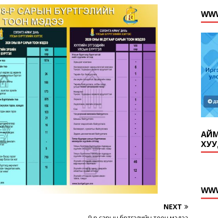
WWW
АЙМ
ХУУ
WWW
NEXT
9-р сарын бүртгэлийн тоон мэдээ