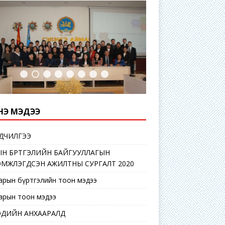
Э МЭДЭЭ
ДЧИЛГЭЭ
Н БҮРТГЭЛИЙН БАЙГУУЛЛАГЫН
ЭМЖЛЭГДСЭН АЖИЛТНЫ СУРГАЛТ 2020
сарын бүртгэлийн тоон мэдээ
сарын тоон мэдээ
ЭДИЙН АНХААРАЛД