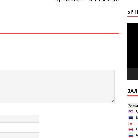
БҮР
Video
Playe
ВА